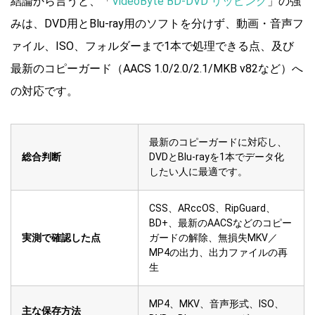
結論から言うと、「
VideoByte BD-DVD リッピング
」の強
みは、DVD用とBlu-ray用のソフトを分けず、動画・音声フ
ァイル、ISO、フォルダーまで1本で処理できる点、及び
最新のコピーガード（AACS 1.0/2.0/2.1/MKB v82など）へ
の対応です。
最新のコピーガードに対応し、
総合判断
DVDとBlu-rayを1本でデータ化
したい人に最適です。
CSS、ARccOS、RipGuard、
BD+、最新のAACSなどのコピー
実測で確認した点
ガードの解除、無損失MKV／
MP4の出力、出力ファイルの再
生
MP4、MKV、音声形式、ISO、
主な保存方法