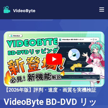
BD/DVDソフト
ストア
BD-DVD リッピング
人気記事
DVD コピー
サポート
DVD リッピング
DVD 作成
ブルーレイプレイヤー
【2026年版】評判・速度・画質を実機検証
ブルーレイコピー
VideoByte BD-DVD リッ