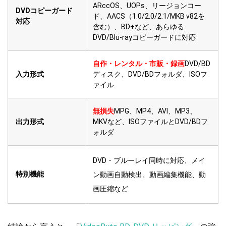
ARccOS、UOPs、リージョンコー
DVDコピーガード
ド、AACS（1.0/2.0/2.1/MKB v82を
対応
含む）、BD+など、あらゆる
DVD/Blu-rayコピーガードに対応
自作・レンタル・市販・録画
DVD/BD
入力形式
ディスク、DVD/BDフォルダ、ISOフ
ァイル
無損失
MPG、MP4、AVI、MP3、
出力形式
MKVなど、ISOファイルとDVD/BDフ
ォルダ
DVD・ブルーレイ同時に対応、メイ
特別機能
ン動画自動検出、動画編集機能、動
画圧縮など