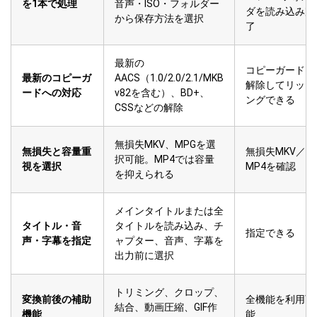
を1本で処理
音声・ISO・フォルダー
ダを読み込み完
から保存方法を選択
了
最新の
コピーガードを
最新のコピーガ
AACS（1.0/2.0/2.1/MKB
解除してリッピ
ードへの対応
v82を含む）、BD+、
ングできる
CSSなどの解除
無損失MKV、MPGを選
無損失と容量重
無損失MKV／
択可能。MP4では容量
視を選択
MP4を確認
を抑えられる
メインタイトルまたは全
タイトル・音
タイトルを読み込み、チ
指定できる
声・字幕を指定
ャプター、音声、字幕を
出力前に選択
トリミング、クロップ、
変換前後の補助
全機能を利用可
結合、動画圧縮、GIF作
機能
能