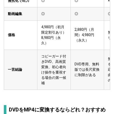
無劣化で出力
◎
◎
×
動画編集
◎
◎
◎
4,980円（初月
2,880円（月
限定割引あり）
無
価格
間）4,980円
8,980円（永
り
（永久）
久）
コピーガード付
無
きDVD、高画質
DVD専用、無料
を
変換、初心者向
一言結論
版では長尺変換
応
け操作を重視す
に制限がある
由
る場合の第一候
の
補
DVDをMP4に変換するならどれ？おすすめ