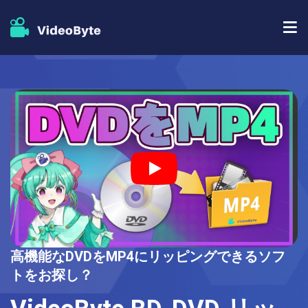
BD/DVDソフト
ストア
BD-DVD リッピング
人気記事
DVD コピー
サポート
DVD リッピング
DVD 作成
ブルーレイプレイヤー
高機能なDVDをMP4にリッピングできるソフ
ブルーレイコピー
トをお探し？