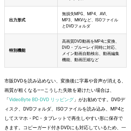
無損失MPG、MP4、AVI、
出力形式
MP3、MKVなど、ISOファイル
とDVDフォルダ
高画質DVD動画をMP4に変換、
DVD・ブルーレイ同時に対応、
特別機能
メイン動画自動検出、動画編集
機能、動画圧縮など
市販DVDを読み込めない、変換後に字幕や音声が消える、
画質が粗くなる――こうした失敗を避けたい場合は、
「
VideoByte BD-DVD リッピング
」がお勧めです。DVDデ
ィスク、DVDフォルダ、ISOファイルを読み込み、MP4と
してスマホ・PC・タブレットで再生しやすい形に保存で
きます。コピーガード付きDVDにも対応しているため、一