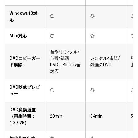
Windows10対
◎
◎
◎
応
Mac対応
◎
◎
◎
自作/レンタル/
DVDコピーガー
市販/録画
レンタル/市販/
発
ド解除
DVD、Blu-ray全
録画のDVD
上
対応
DVD映像プレビ
◎
◎
◎
ュー
DVD変換速度
（再生時間：
28min
34min
59m
1:37:28）