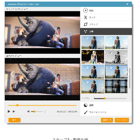
編
音
ステップ4：動画を編