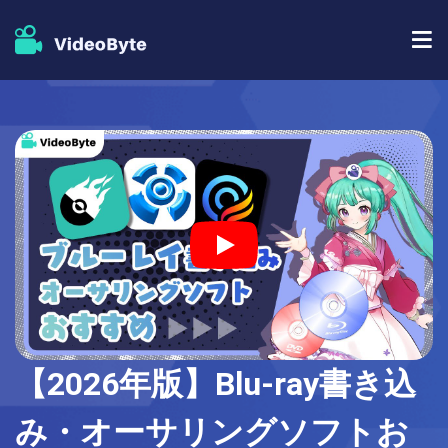
BD/DVDソフト
ストア
BD-DVD リッピング
人気記事
DVD コピー
サポート
DVD リッピング
DVD 作成
ブルーレイプレイヤー
【2026年版】Blu-ray書き込
ブルーレイコピー
み・オーサリングソフトお