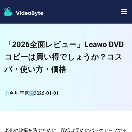
BD/DVDソフト
「2026全面レビュー」Leawo DVD
ストア
BD-DVD リッピング
コピーは買い得でしょうか？コス
人気記事
DVD コピー
パ・使い方・価格
サポート
DVD リッピング
DVD 作成
今井 幸奈
2026-01-01
ブルーレイプレイヤー
ブルーレイコピー
老化や破損を防ぐために、DVDは早めにバックアップする