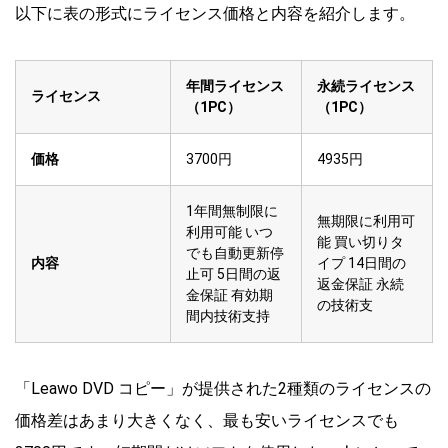
以下に表の形式にライセンス価格と内容を紹介します。
年間ライセンス
永続ライセンス
ライセンス
（1PC）
（1PC）
価格
3700円
4935円
1年間無制限に
無期限に利用可
利用可能 いつ
能 買い切りタ
でも自動更新停
内容
イプ 14日間の
止可 5日間の返
返金保証 永続
金保証 有効期
の技術支
間内技術支持
「Leawo DVD コピー」が提供された2種類のライセンスの
価格差はあまり大きくなく、最も安いライセンスでも