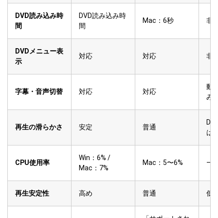
DVD読み込み時
DVD読み込み時
Mac：6秒
非
間
間
DVDメニュー表
対応
対応
非
示
動
字幕・音声切替
対応
対応
み
D
再生の滑らかさ
安定
普通
は
Win：6% /
CPU使用率
Mac：5〜6%
—
Mac：7%
再生安定性
高め
普通
低