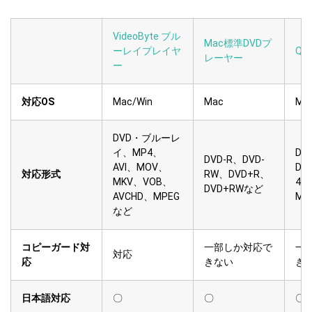
VideoByte ブル
Mac標準DVDプ
ーレイプレイヤ
Qui
レーヤー
ー
対応OS
Mac/Win
Mac
Ma
DVD・ブルーレ
イ、MP4、
DV
DVD-R、DVD-
AVI、MOV、
DV
対応形式
RW、DVD+R、
MKV、VOB、
4W
DVD+RWなど
AVCHD、MPEG
MP
など
コピーガード対
一部しか対応で
一
対応
応
きない
き
日本語対応
〇
〇
〇