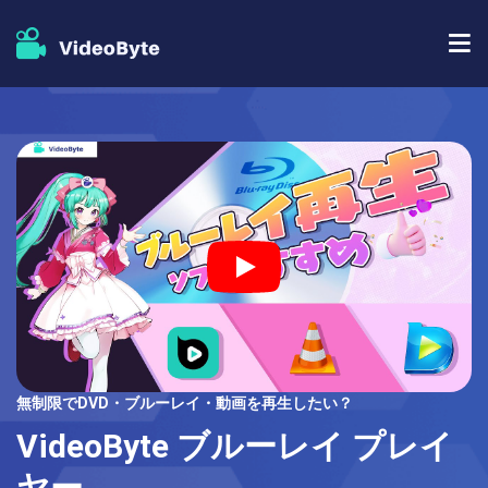
BD/DVDソフト
ストア
BD-DVD リッピング
人気記事
DVD コピー
サポート
DVD リッピング
DVD 作成
ブルーレイプレイヤー
無制限でDVD・ブルーレイ・動画を再生したい？
ブルーレイコピー
VideoByte ブルーレイ プレイ
ヤー