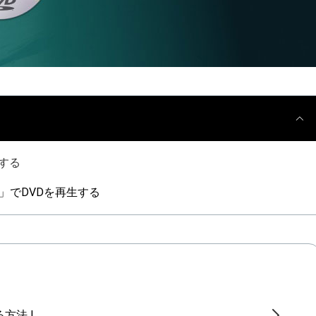
生する
ー」でDVDを再生する
る方法 !