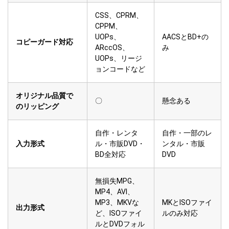
CSS、CPRM、
CPPM、
UOPs、
AACSとBD+の
コピーガード対応
ARccOS、
み
UOPs、リージ
ョンコードなど
オリジナル品質で
〇
懸念ある
のリッピング
自作・レンタ
自作・一部のレ
入力形式
ル・市販DVD・
ンタル・市販
BD全対応
DVD
無損失MPG、
MP4、AVI、
MP3、MKVな
MKとISOファイ
出力形式
ど、ISOファイ
ルのみ対応
ルとDVDフォル