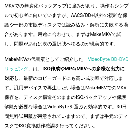
MKVでの無劣化バックアップに強みがあり、操作もシンプ
ルで初心者に向いていますが、AACS/BD+以外の複雑な保
護や一部の市販ディスクでは読み込み・解析に失敗する場
合があります。用途に合わせて、まずはMakeMKVで試
し、問題があれば次の選択肢へ移るのが現実的です。
MakeMKVの代替案としてご紹介した「
VideoByte BD-DVD
リッピング
」は、
ISO作成やMP4/MKVへの多様な出力に
対応し
、最新のコピーガードにも高い成功率で対応しま
す。汎用デバイスで再生したい場合はMakeMKVでのMKV
保存を、ディスク構造そのままのISOバックアップや保護
解除が必要な場合はVideoByteを選ぶと効率的です。30日
間無料試用版が用意されていますので、まずは手元のディ
スクでISO変換動作確認を行ってください。