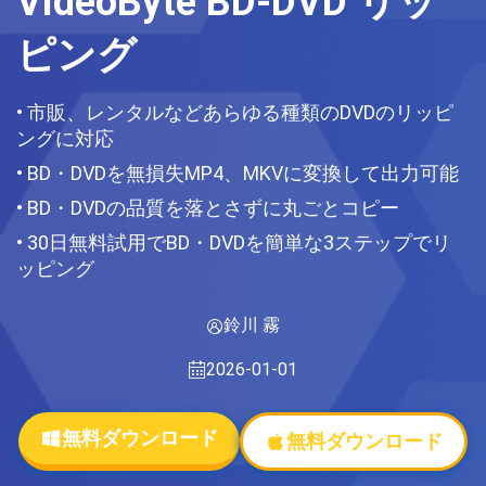
VideoByte BD-DVD リッ
ピング
• 市販、レンタルなどあらゆる種類のDVDのリッピ
ングに対応
• BD・DVDを無損失MP4、MKVに変換して出力可能
• BD・DVDの品質を落とさずに丸ごとコピー
• 30日無料試用でBD・DVDを簡単な3ステップでリ
ッピング
鈴川 霧
2026-01-01
無料ダウンロード
無料ダウンロード