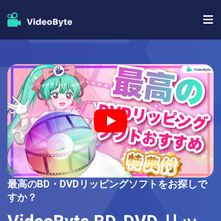
BD/DVDソフト
ストア
BD-DVD リッピング
人気記事
DVD コピー
サポート
DVD リッピング
DVD 作成
ブルーレイプレイヤー
最高のBD・DVDリッピングソフトをお探しで
ブルーレイコピー
すか？