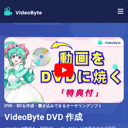
BD/DVDソフト
ストア
BD-DVD リッピング
人気記事
DVD コピー
サポート
DVD リッピング
DVD 作成
ブルーレイプレイヤー
DVD・BDを作成・書き込みできるオーサリングソフト
ブルーレイコピー
VideoByte DVD 作成