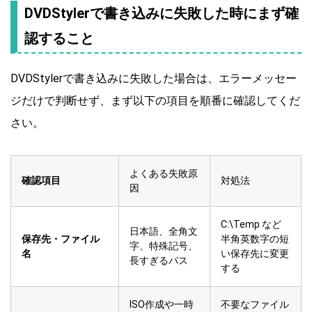
DVDStylerで書き込みに失敗した時にまず確
認すること
DVDStylerで書き込みに失敗した場合は、エラーメッセー
ジだけで判断せず、まず以下の項目を順番に確認してくだ
さい。
よくある失敗原
確認項目
対処法
因
C:\Temp など
日本語、全角文
保存先・ファイル
半角英数字の短
字、特殊記号、
名
い保存先に変更
長すぎるパス
する
ISO作成や一時
不要なファイル