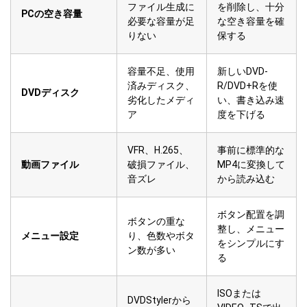
ファイル生成に
を削除し、十分
PCの空き容量
必要な容量が足
な空き容量を確
りない
保する
容量不足、使用
新しいDVD-
済みディスク、
R/DVD+Rを使
DVDディスク
劣化したメディ
い、書き込み速
ア
度を下げる
VFR、H.265、
事前に標準的な
動画ファイル
破損ファイル、
MP4に変換して
音ズレ
から読み込む
ボタン配置を調
ボタンの重な
整し、メニュー
メニュー設定
り、色数やボタ
をシンプルにす
ン数が多い
る
ISOまたは
DVDStylerから