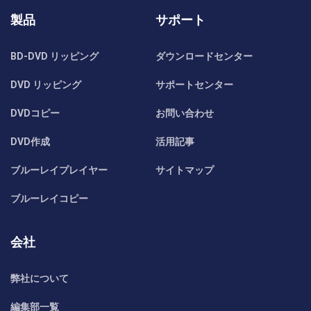
製品
サポート
BD-DVD リッピング
ダウンロードセンター
DVD リッピング
サポートセンター
DVDコピー
お問い合わせ
DVD作成
活用記事
ブルーレイプレイヤー
サイトマップ
ブルーレイコピー
会社
弊社について
編集部一覧