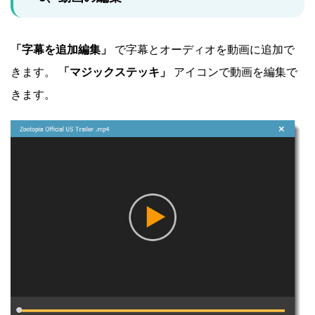
「字幕を追加編集」
で字幕とオーディオを動画に追加で
きます。
「マジックステッキ」
アイコンで動画を編集で
きます。