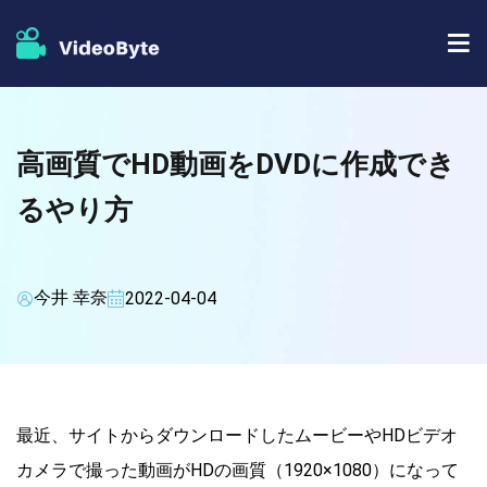
BD/DVDソフト
高画質でHD動画をDVDに作成でき
ストア
BD-DVD リッピング
るやり方
人気記事
DVD コピー
サポート
DVD リッピング
今井 幸奈
2022-04-04
DVD 作成
ブルーレイプレイヤー
ブルーレイコピー
最近、サイトからダウンロードしたムービーやHDビデオ
カメラで撮った動画がHDの画質（1920×1080）になって