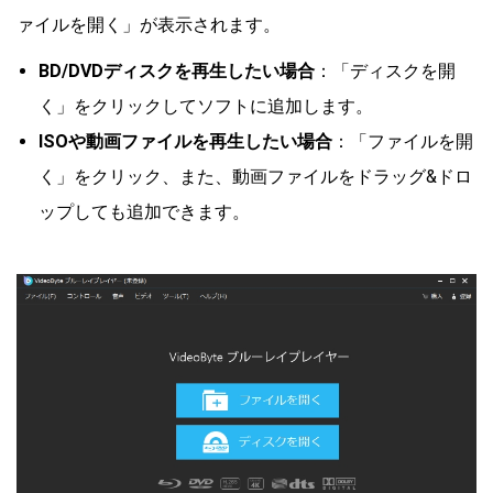
ァイルを開く」が表示されます。
BD/DVDディスクを再生したい場合
：「ディスクを開
く」をクリックしてソフトに追加します。
ISOや動画ファイルを再生したい場合
：「ファイルを開
く」をクリック、また、動画ファイルをドラッグ&ドロ
ップしても追加できます。