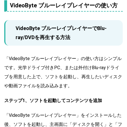
VideoByte ブルーレイプレイヤーの使い方
VideoByte ブルーレイプレイヤーでBlu-
ray/DVDを再生する方法
「VideoByte ブルーレイプレイヤー」の使い方はシンプル
です。光学ドライブ付きPC、または外付けBlu-rayドライ
ブを用意した上で、ソフトを起動し、再生したいディスク
や動画ファイルを読み込みます。
ステップ1、ソフトを起動してコンテンツを追加
「VideoByte ブルーレイプレイヤー」をインストールした
後、ソフトを起動し、主画面に「ディスクを開く」と「フ