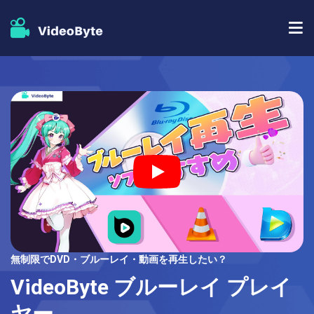
BD/DVDソフト
ストア
BD-DVD リッピング
人気記事
DVD コピー
サポート
DVD リッピング
DVD 作成
ブルーレイプレイヤー
無制限でDVD・ブルーレイ・動画を再生したい？
ブルーレイコピー
VideoByte ブルーレイ プレイ
ヤー