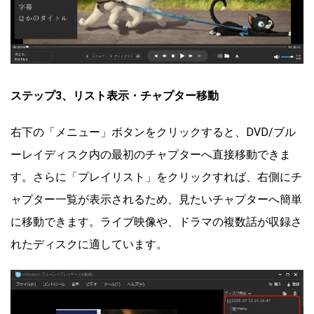
ステップ3、リスト表示・チャプター移動
右下の「メニュー」ボタンをクリックすると、DVD/ブル
ーレイディスク内の最初のチャプターへ直接移動できま
す。さらに「プレイリスト」をクリックすれば、右側にチ
ャプター一覧が表示されるため、見たいチャプターへ簡単
に移動できます。ライブ映像や、ドラマの複数話が収録さ
れたディスクに適しています。