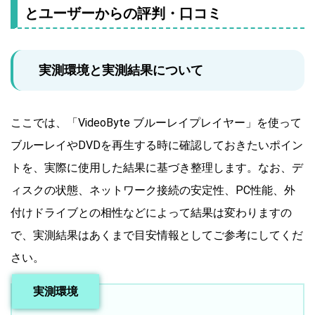
とユーザーからの評判・口コミ
実測環境と実測結果について
ここでは、「VideoByte ブルーレイプレイヤー」を使って
ブルーレイやDVDを再生する時に確認しておきたいポイン
トを、実際に使用した結果に基づき整理します。なお、デ
ィスクの状態、ネットワーク接続の安定性、PC性能、外
付けドライブとの相性などによって結果は変わりますの
で、実測結果はあくまで目安情報としてご参考にしてくだ
さい。
実測環境