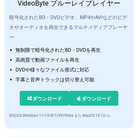
VideoByte ブルーレイプレイヤー
暗号化されたBD・DVDビデオ、MP4やAVIなどのビデ
オやオーディオを再生できるマルチメディアプレーヤ
ー
無制限で暗号化されたBD・DVDを再生
高画質で動画ファイルを再生
DVDや様々なファイル形式に対応
字幕と音声トラックは切り替え可能
ダウンロード
ダウンロード
対応OS:Windows 11/10/8/7/XP/Vista また MacOS 10.7から