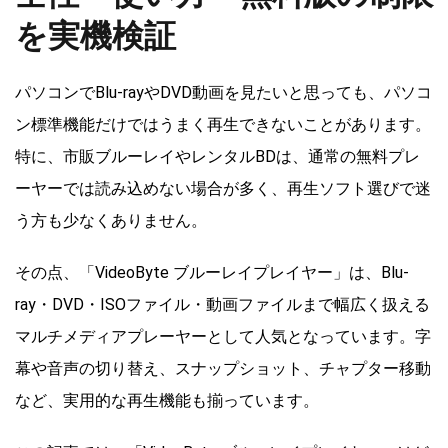
を実機検証
パソコンでBlu-rayやDVD動画を見たいと思っても、パソコ
ン標準機能だけではうまく再生できないことがあります。
特に、市販ブルーレイやレンタルBDは、通常の無料プレ
ーヤーでは読み込めない場合が多く、再生ソフト選びで迷
う方も少なくありません。
その点、「VideoByte ブルーレイプレイヤー」は、Blu-
ray・DVD・ISOファイル・動画ファイルまで幅広く扱える
マルチメディアプレーヤーとして人気となっています。字
幕や音声の切り替え、スナップショット、チャプター移動
など、実用的な再生機能も揃っています。