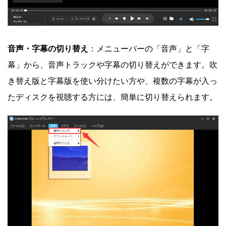
音声・字幕の切り替え
：メニューバーの「音声」と「字
幕」から、音声トラックや字幕の切り替えができます。吹
き替え版と字幕版を使い分けたい方や、複数の字幕が入っ
たディスクを視聴する方には、簡単に切り替えられます。