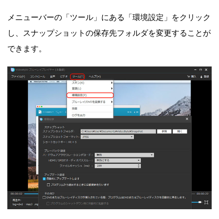
メニューバーの「ツール」にある「環境設定」をクリック
し、スナップショットの保存先フォルダを変更することが
できます。