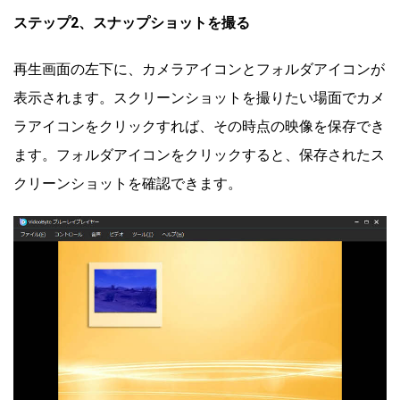
ステップ2、スナップショットを撮る
再生画面の左下に、カメラアイコンとフォルダアイコンが
表示されます。スクリーンショットを撮りたい場面でカメ
ラアイコンをクリックすれば、その時点の映像を保存でき
ます。フォルダアイコンをクリックすると、保存されたス
クリーンショットを確認できます。