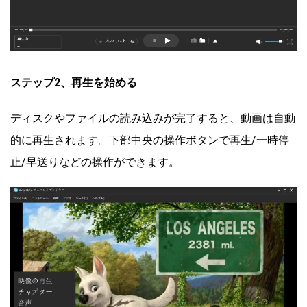
ステップ2、再生を始める
ディスクやファイルの読み込みが完了すると、動画は自動
的に再生されます。下部中央の操作ボタンで再生/一時停
止/早送りなどの操作ができます。