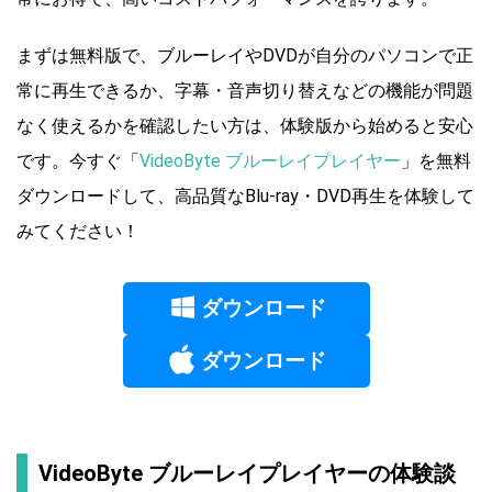
まずは無料版で、ブルーレイやDVDが自分のパソコンで正
常に再生できるか、字幕・音声切り替えなどの機能が問題
なく使えるかを確認したい方は、体験版から始めると安心
です。今すぐ「
VideoByte ブルーレイプレイヤー
」を無料
ダウンロードして、高品質なBlu-ray・DVD再生を体験して
みてください！
ダウンロード
ダウンロード
VideoByte ブルーレイプレイヤーの体験談