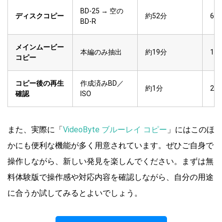
BD-25 → 空の
ディスクコピー
約52分
6〜
BD-R
メインムービー
本編のみ抽出
約19分
10
コピー
コピー後の再生
作成済みBD／
約1分
2〜
確認
ISO
また、実際に「
VideoByte ブルーレイ コピー
」にはこのほ
かにも便利な機能が多く用意されています。ぜひご自身で
操作しながら、新しい発見を楽しんでください。まずは無
料体験版で操作感や対応内容を確認しながら、自分の用途
に合うか試してみるとよいでしょう。