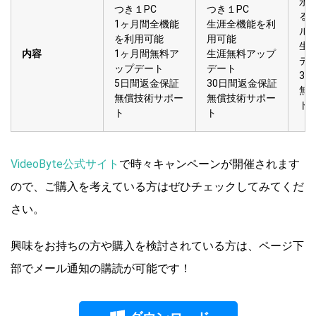
永
つき１PC
つき１PC
る
1ヶ月間全機能
生涯全機能を利
ル
を利用可能
用可能
生
内容
1ヶ月間無料ア
生涯無料アップ
デ
ップデート
デート
3
5日間返金保証
30日間返金保証
無
無償技術サポー
無償技術サポー
ト
ト
ト
VideoByte公式サイト
で時々キャンペーンが開催されます
ので、ご購入を考えている方はぜひチェックしてみてくだ
さい。
興味をお持ちの方や購入を検討されている方は、ページ下
部でメール通知の購読が可能です！