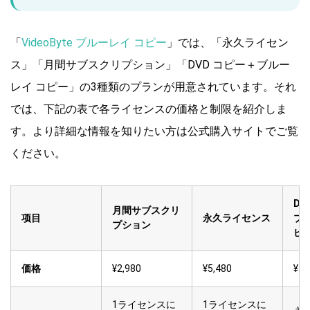
「
VideoByte ブルーレイ コピー
」では、「永久ライセン
ス」「月間サブスクリプション」「DVD コピー＋ブルー
レイ コピー」の3種類のプランが用意されています。それ
では、下記の表で各ライセンスの価格と制限を紹介しま
す。より詳細な情報を知りたい方は公式購入サイトでご覧
ください。
DV
月間サブスクリ
项目
永久ライセンス
ブ
プション
ピ
価格
¥2,980
¥5,480
¥7,
1ライセンスに
1ライセンスに