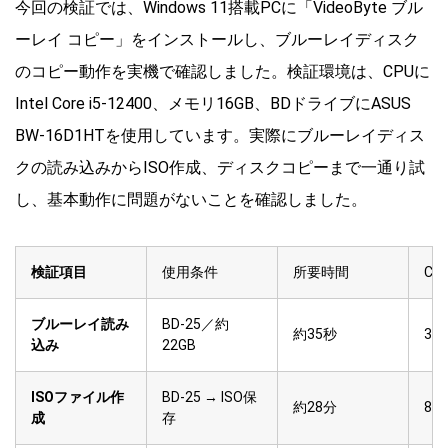
今回の検証では、Windows 11搭載PCに「VideoByte ブル
ーレイ コピー」をインストールし、ブルーレイディスク
のコピー動作を実機で確認しました。検証環境は、CPUに
Intel Core i5-12400、メモリ16GB、BDドライブにASUS
BW-16D1HTを使用しています。実際にブルーレイディス
クの読み込みからISO作成、ディスクコピーまで一通り試
し、基本動作に問題がないことを確認しました。
検証項目
使用条件
所要時間
CP
ブルーレイ読み
BD-25／約
約35秒
3〜
込み
22GB
ISOファイル作
BD-25 → ISO保
約28分
8〜
成
存