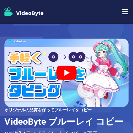
BD/DVDソフト
ストア
BD-DVD リッピング
人気記事
DVD コピー
サポート
DVD リッピング
DVD 作成
ブルーレイプレイヤー
オリジナルの品質を保ってブルーレイをコピー
ブルーレイコピー
VideoByte ブルーレイ コピー