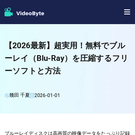
BD/DVDソフト
【2026最新】超実用！無料でブル
ストア
BD-DVD リッピング
ーレイ（Blu-Ray）を圧縮するフリ
人気記事
DVD コピー
ーソフトと方法
サポート
DVD リッピング
DVD 作成
幾田 千夏
2026-01-01
ブルーレイプレイヤー
ブルーレイコピー
ブルーレイディスクは高画質の映像データをたっぷり記録