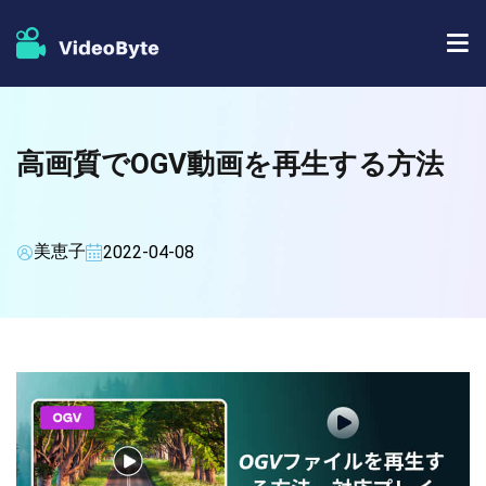
BD/DVDソフト
高画質でOGV動画を再生する方法
ストア
BD-DVD リッピング
人気記事
DVD コピー
美恵子
2022-04-08
サポート
DVD リッピング
DVD 作成
ブルーレイプレイヤー
ブルーレイコピー