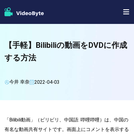
BD/DVDソフト
【手軽】Bilibiliの動画をDVDに作成
ストア
BD-DVD リッピング
する方法
人気記事
DVD コピー
サポート
DVD リッピング
今井 幸奈
2022-04-03
DVD 作成
ブルーレイプレイヤー
ブルーレイコピー
「Bilibili動画」（ビリビリ、中国語: 哔哩哔哩）は、中国の
有名な動画共有サイトです。画面上にコメントを表示する