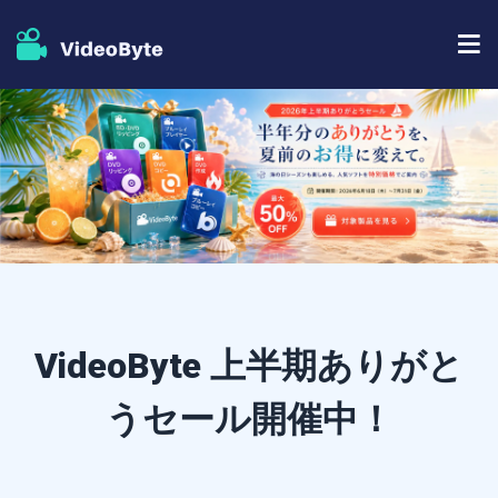
BD/DVDソフト
ストア
BD-DVD リッピング
人気記事
DVD コピー
サポート
DVD リッピング
DVD 作成
VideoByte 上半期ありがと
ブルーレイプレイヤー
うセール開催中！
ブルーレイコピー