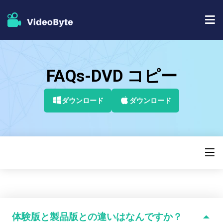
BD/DVDソフト
FAQs-DVD コピー
ストア
BD-DVD リッピング
人気記事
ダウンロード
ダウンロード
DVD コピー
サポート
DVD リッピング
DVD 作成
ブルーレイプレイヤー
ブルーレイコピー
体験版と製品版との違いはなんですか？