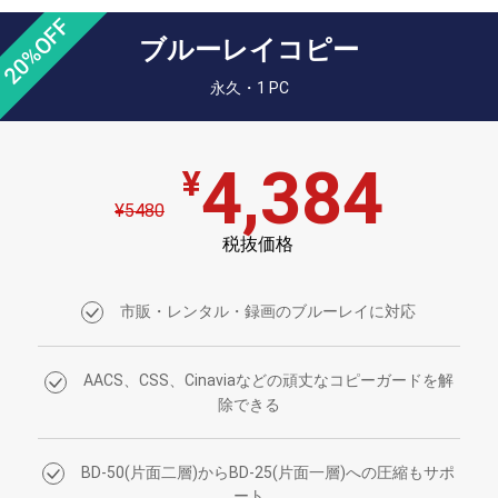
20%OFF
ブルーレイコピー
永久・1 PC
4,384
¥5480
税抜価格
市販・レンタル・録画のブルーレイに対応
AACS、CSS、Cinaviaなどの頑丈なコピーガードを解
除できる
BD-50(片面二層)からBD-25(片面一層)への圧縮もサポ
ート