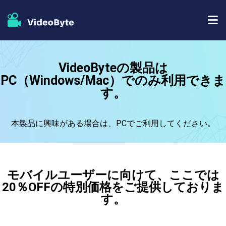
BD/DVDソフト
VideoByteの製品は
PC（Windows/Mac）でのみ利用できま
ストア
BD-DVD リッピング
す。
人気記事
DVD コピー
サポート
本製品に興味がある場合は、PCでご利用してください。
DVD リッピング
DVD 作成
モバイルユーザーに向けて、ここでは
ブルーレイプレイヤー
20％OFFの特別価格をご提供しておりま
す。
ブルーレイコピー